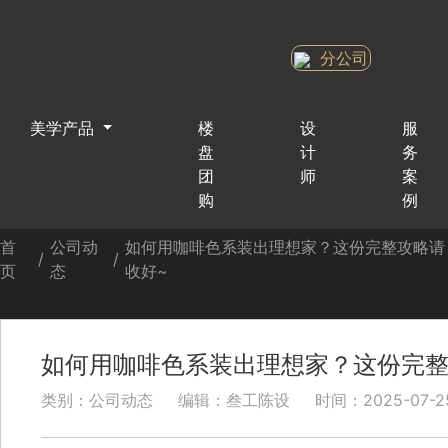
分公司
美学产品
楼
设
服
盘
计
务
团
师
案
购
例
首
公司动
如何用咖啡色系装出理想家？这份完整攻略请
/
/
页
态
收好~
如何用咖啡色系装出理想家？这份完整
类别：公司动态
编辑：叁工陈设
时间：2025-07-25