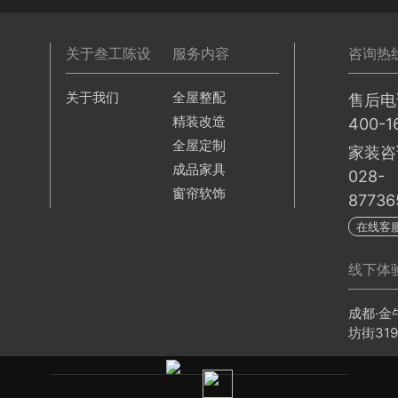
关于叁工陈设
服务内容
咨询热
关于我们
全屋整配
售后电
精装改造
400-1
全屋定制
家装咨
成品家具
028-
窗帘软饰
87736
在线客
线下体
成都·金
坊街31