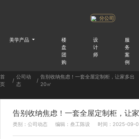
分公司
美学产品
楼
设
服
盘
计
务
团
师
案
购
例
首
公司动
告别收纳焦虑！一套全屋定制柜，让家多出
/
/
页
态
20㎡
告别收纳焦虑！一套全屋定制柜，让家
类别：公司动态
编辑：叁工陈设
时间：2025-09-07