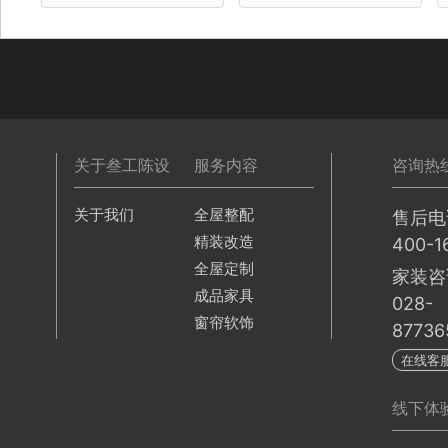
关于叁工陈设
服务内容
咨询热
关于我们
全屋整配
售后电
精装改造
400-1
全屋定制
家装咨
成品家具
028-
窗帘软饰
87736
在线客
线下体