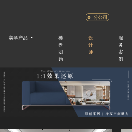
分公司
美学产品
楼
设
服
盘
计
务
团
师
案
购
例