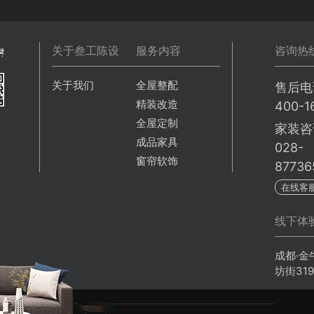
关于叁工陈设
服务内容
咨询热
关于我们
全屋整配
售后电
精装改造
400-1
全屋定制
家装咨
成品家具
028-
窗帘软饰
87736
在线客
线下体
成都·金
坊街31